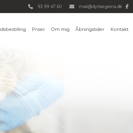
93 99 47 60
mail@dyrlaegeina.dk
idsbestilling
Priser
Om mig
Åbningstider
Kontakt