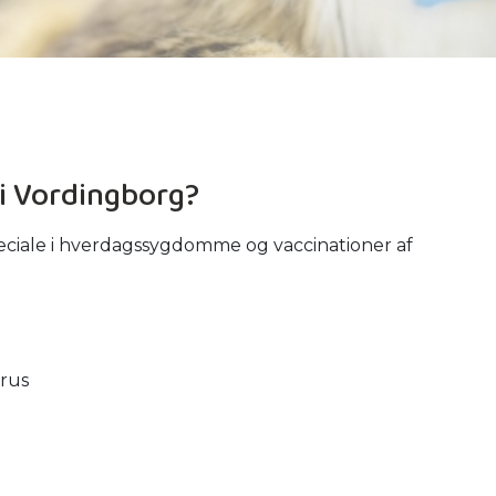
s i Vordingborg?
peciale i hverdagssygdomme og vaccinationer af
irus