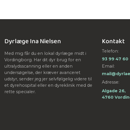
Dyrlæge Ina Nielsen
Kontakt
Telefon:
Med mig får du en lokal dyrlæge midt i
93 99 47 60
Vordingborg. Har dit dyr brug for en
Email:
ultralydsscanning eller en anden
undersøgelse, der kræver avanceret
mail@dyrlae
udstyr, sender jeg jer selvfølgelig videre til
Adresse:
et dyrehospital eller en dyreklinik med de
Algade 26,
rette specialer.
4760 Vordi