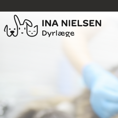
Gå
til
hovedindhold