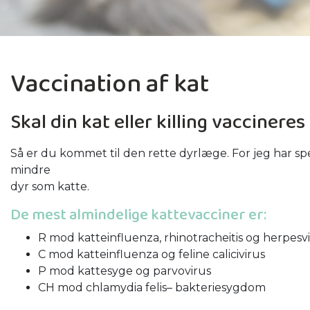
Vaccination af kat
Skal din kat eller killing vaccinere
Så er du kommet til den rette dyrlæge. For jeg har s
mindre
dyr som katte.
De mest almindelige kattevacciner er:
R mod katteinfluenza, rhinotracheitis og herpesv
C mod katteinfluenza og feline calicivirus
P mod kattesyge og parvovirus
CH mod chlamydia felis– bakteriesygdom