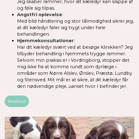
Jeg skaber rammer, hvor dit kæledyr kan slappe af
og føle sig tilpas.
Angstfri oplevelse
:
Med blid håndtering og stor tålmodighed sikrer jeg,
at dit kæledyr føler sig trygt under hele
behandlingen.
Hjemmekonsultationer
:
Har dit kæledyr svært ved at besøge klinikken? Jeg
tilbyder behandling i hjemmets trygge rammer.
Selvom min praksis er i Vordingborg, stopper det
mig ikke fra at komme rundt som dyrlæge i
områder som Nørre Alslev, Ørslev, Præstø, Lundby
og Stensved. Mit mål er at sikre, at dit kæledyr får
den nødvendige pleje, uanset hvor I befinder jer.
Bestil tid