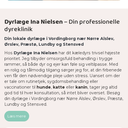
Dyrlæge Ina Nielsen
– Din professionelle
dyreklinik
Din lokale dyrlæge i Vordingborg nær Nørre Alslev,
Ørslev, Præstø, Lundby og Stensved
Hos
Dyrlæge Ina Nielsen
har dit kæledyrs trivsel højeste
prioritet. Jeg tilbyder omsorgsfuld behandling i trygge
rammer, så både dyr og ejer kan føle sig veltilpasse. Med
en rolig og tålmodig tilgang sørger jeg for, at din firbenede
ven får den nødvendige pleje uden stress. Uanset om der
er tale om rutinetjek, sygdomsbehandling eller
vaccinationer til
hunde
,
katte
eller
kanin
, tager jeg altid
god tid til hver konsultation, så intet bliver overset. Besøg
din dyrlæge i Vordingborg nær Nørre Alslev, Ørslev, Præstø,
Lundby og Stensved.
Læs mere